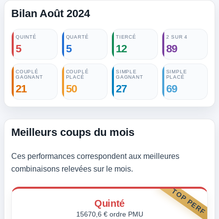
Bilan Août 2024
QUINTÉ
QUARTÉ
TIERCÉ
2 SUR 4
5
5
12
89
COUPLÉ
COUPLÉ
SIMPLE
SIMPLE
GAGNANT
PLACÉ
GAGNANT
PLACÉ
21
50
27
69
Meilleurs coups du mois
Ces performances correspondent aux meilleures
combinaisons relevées sur le mois.
TOP PERF
Quinté
15670,6 € ordre PMU