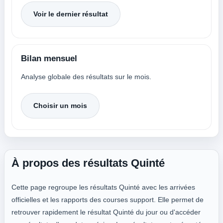
Voir le dernier résultat
Bilan mensuel
Analyse globale des résultats sur le mois.
Choisir un mois
À propos des résultats Quinté
Cette page regroupe les résultats Quinté avec les arrivées
officielles et les rapports des courses support. Elle permet de
retrouver rapidement le résultat Quinté du jour ou d'accéder