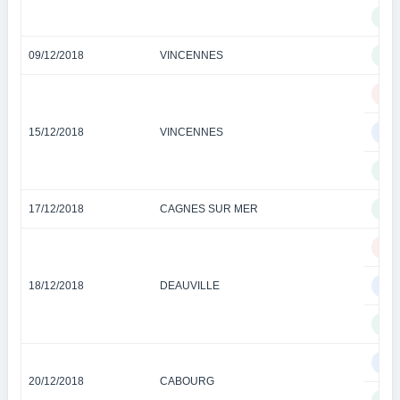
TI
09/12/2018
VINCENNES
TI
QU
15/12/2018
VINCENNES
QU
TI
17/12/2018
CAGNES SUR MER
TI
QU
18/12/2018
DEAUVILLE
QU
TI
QU
20/12/2018
CABOURG