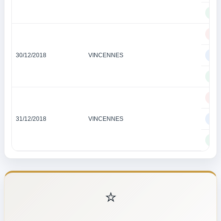
TI
QU
30/12/2018
VINCENNES
QU
TI
QU
31/12/2018
VINCENNES
QU
TI
⭐