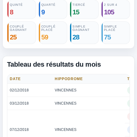
QUINTÉ
QUARTÉ
TIERCÉ
2 SUR 4
8
9
15
105
COUPLÉ
COUPLÉ
SIMPLE
SIMPLE
GAGNANT
PLACÉ
GAGNANT
PLACÉ
25
59
28
75
Tableau des résultats du mois
DATE
HIPPODROME
TYP
02/12/2018
VINCENNES
TI
03/12/2018
VINCENNES
TI
QU
07/12/2018
VINCENNES
QU