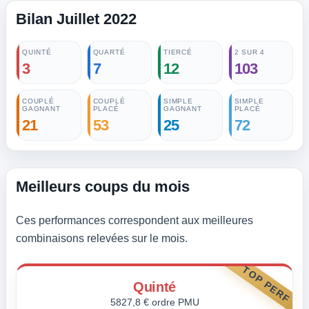
Bilan Juillet 2022
QUINTÉ
QUARTÉ
TIERCÉ
2 SUR 4
3
7
12
103
COUPLÉ
COUPLÉ
SIMPLE
SIMPLE
GAGNANT
PLACÉ
GAGNANT
PLACÉ
21
53
25
72
Meilleurs coups du mois
Ces performances correspondent aux meilleures
combinaisons relevées sur le mois.
TOP PERF
Quinté
5827,8 € ordre PMU