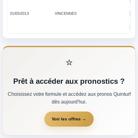
QU
31/05/2013
VINCENNES
QU
TI
⭐
Prêt à accéder aux pronostics ?
Choisissez votre formule et accédez aux pronos Quinturf
dès aujourd'hui.
Voir les offres →