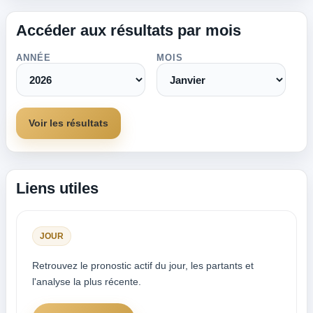
Accéder aux résultats par mois
ANNÉE
MOIS
Voir les résultats
Liens utiles
JOUR
Retrouvez le pronostic actif du jour, les partants et
l'analyse la plus récente.