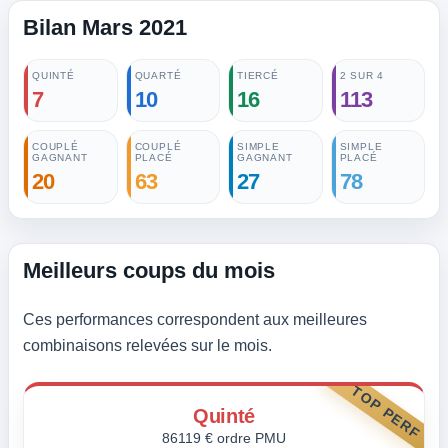
Bilan Mars 2021
QUINTÉ
QUARTÉ
TIERCÉ
2 SUR 4
7
10
16
113
COUPLÉ
COUPLÉ
SIMPLE
SIMPLE
GAGNANT
PLACÉ
GAGNANT
PLACÉ
20
63
27
78
Meilleurs coups du mois
Ces performances correspondent aux meilleures
combinaisons relevées sur le mois.
TOP PERF
Quinté
86119 € ordre PMU