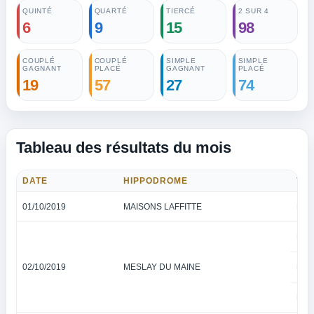
QUINTÉ
QUARTÉ
TIERCÉ
2 SUR 4
6
9
15
98
COUPLÉ
COUPLÉ
SIMPLE
SIMPLE
GAGNANT
PLACÉ
GAGNANT
PLACÉ
19
57
27
74
Tableau des résultats du mois
DATE
HIPPODROME
TY
01/10/2019
MAISONS LAFFITTE
T
Q
02/10/2019
MESLAY DU MAINE
Q
T