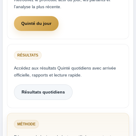
l'analyse la plus récente.
Quinté du jour
RÉSULTATS
Accédez aux résultats Quinté quotidiens avec arrivée
officielle, rapports et lecture rapide.
Résultats quotidiens
MÉTHODE