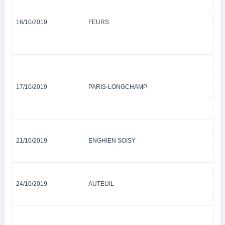
Q
16/10/2019
FEURS
Q
T
Q
17/10/2019
PARIS-LONGCHAMP
Q
T
Q
21/10/2019
ENGHIEN SOISY
T
Q
24/10/2019
AUTEUIL
T
Q