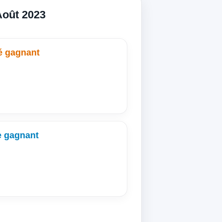
 Août 2023
lé gagnant
le gagnant