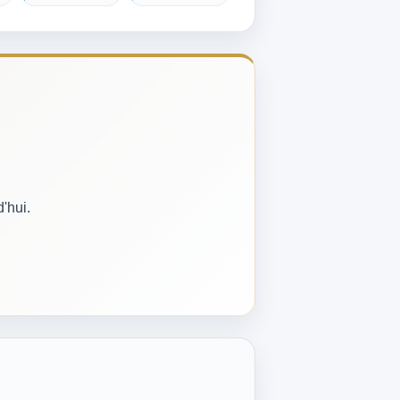
'hui.