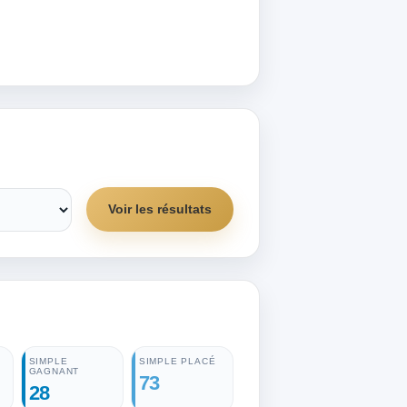
Voir les résultats
SIMPLE
SIMPLE PLACÉ
GAGNANT
73
28