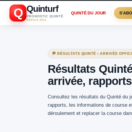
Quinturf
Q
QUINTÉ DU JOUR
S’AB
PRONOSTIC QUINTÉ
DEPUIS 2012
🏁 RÉSULTATS QUINTÉ • ARRIVÉE OFFIC
Résultats Quint
arrivée, rapports
Consultez les résultats du Quinté du je
rapports, les informations de course e
déroulement et replacer la course dan