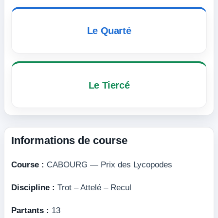
Le Quarté
Le Tiercé
Informations de course
Course :
CABOURG — Prix des Lycopodes
Discipline :
Trot – Attelé – Recul
Partants :
13