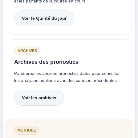
et les partants de la course en cours.
Voir le Quinté du jour
ARCHIVES
Archives des pronostics
Parcourez les anciens pronostics datés pour consulter
les analyses publiées avant les courses précédentes.
Voir les archives
MÉTHODE