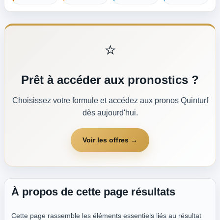
⭐
Prêt à accéder aux pronostics ?
Choisissez votre formule et accédez aux pronos Quinturf
dès aujourd'hui.
Voir les offres →
À propos de cette page résultats
Cette page rassemble les éléments essentiels liés au résultat