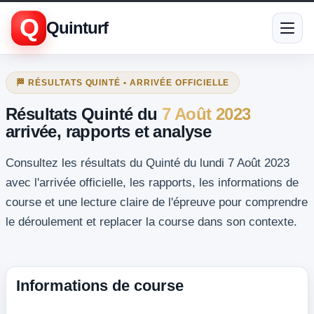
Q
Quinturf
🏁 RÉSULTATS QUINTÉ • ARRIVÉE OFFICIELLE
Résultats Quinté du
7 Août 2023
arrivée, rapports et analyse
Consultez les résultats du Quinté du lundi 7 Août 2023
avec l'arrivée officielle, les rapports, les informations de
course et une lecture claire de l'épreuve pour comprendre
le déroulement et replacer la course dans son contexte.
Informations de course