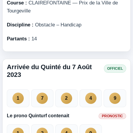
Course :
CLAIREFONTAINE — Prix de la Ville de
Tourgeville
Discipline :
Obstacle – Handicap
Partants :
14
Arrivée du Quinté du 7 Août
OFFICIEL
2023
1
7
2
4
9
Le prono Quinturf contenait
PRONOSTIC