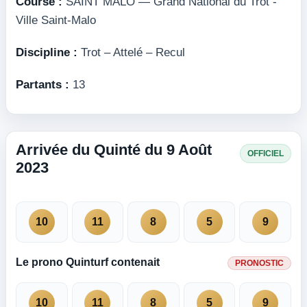
Course :
SAINT MALO — Grand National du Trot -
Ville Saint-Malo
Discipline :
Trot – Attelé – Recul
Partants :
13
Arrivée du Quinté du 9 Août
OFFICIEL
2023
10
11
8
5
9
Le prono Quinturf contenait
PRONOSTIC
10
11
8
5
9