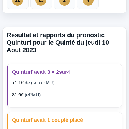
12
15
1
4
Résultat et rapports du pronostic
Quinturf pour le Quinté du jeudi 10
Août 2023
Quinturf avait 3 × 2sur4
71,1€
de gain (PMU)
81,9€
(ePMU)
Quinturf avait 1 couplé placé