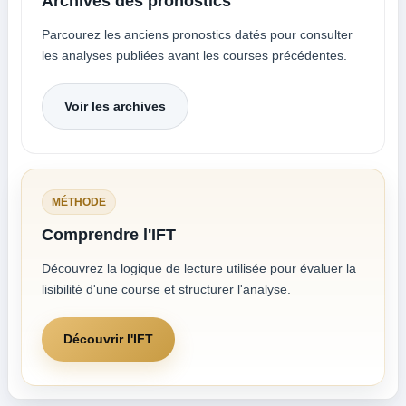
Archives des pronostics
Parcourez les anciens pronostics datés pour consulter
les analyses publiées avant les courses précédentes.
Voir les archives
MÉTHODE
Comprendre l'IFT
Découvrez la logique de lecture utilisée pour évaluer la
lisibilité d'une course et structurer l'analyse.
Découvrir l'IFT