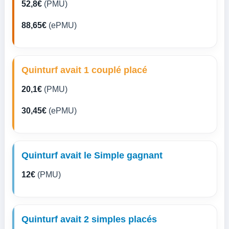
52,8€
(PMU)
88,65€
(ePMU)
Quinturf avait 1 couplé placé
20,1€
(PMU)
30,45€
(ePMU)
Quinturf avait le Simple gagnant
12€
(PMU)
Quinturf avait 2 simples placés