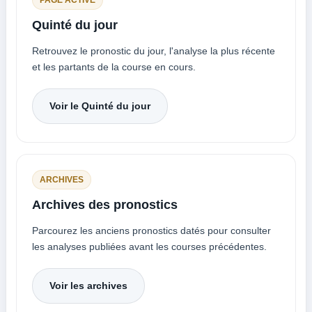
PAGE ACTIVE
Quinté du jour
Retrouvez le pronostic du jour, l'analyse la plus récente
et les partants de la course en cours.
Voir le Quinté du jour
ARCHIVES
Archives des pronostics
Parcourez les anciens pronostics datés pour consulter
les analyses publiées avant les courses précédentes.
Voir les archives