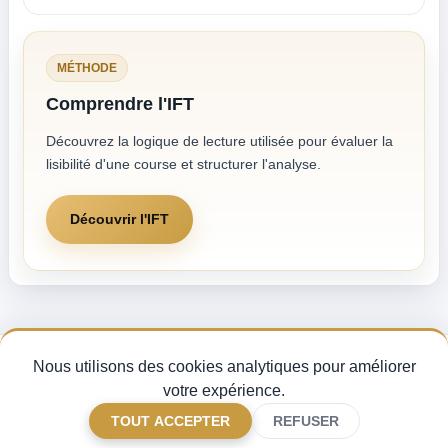
MÉTHODE
Comprendre l'IFT
Découvrez la logique de lecture utilisée pour évaluer la
lisibilité d'une course et structurer l'analyse.
Découvrir l'IFT
Nous utilisons des cookies analytiques pour améliorer
Pronostics Quinté du jour, analyse des partants et indice de fiabilité turf —
pour miser avec méthode sur les courses PMU.
votre expérience.
CGV
Mentions légales
Gérer mes cookies
FAQ
TOUT ACCEPTER
REFUSER
Contact
©
2026 Quinturf