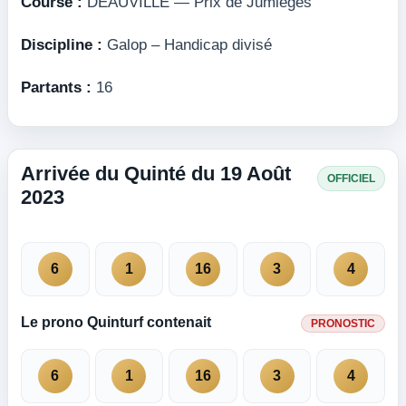
Course :
DEAUVILLE — Prix de Jumièges
Discipline :
Galop – Handicap divisé
Partants :
16
Arrivée du Quinté du 19 Août
OFFICIEL
2023
6
1
16
3
4
Le prono Quinturf contenait
PRONOSTIC
6
1
16
3
4