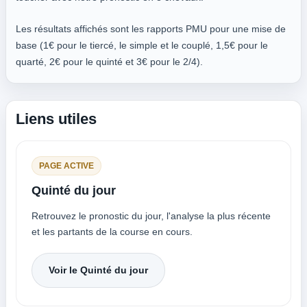
Les résultats affichés sont les rapports PMU pour une mise de
base (1€ pour le tiercé, le simple et le couplé, 1,5€ pour le
quarté, 2€ pour le quinté et 3€ pour le 2/4).
Liens utiles
PAGE ACTIVE
Quinté du jour
Retrouvez le pronostic du jour, l'analyse la plus récente
et les partants de la course en cours.
Voir le Quinté du jour