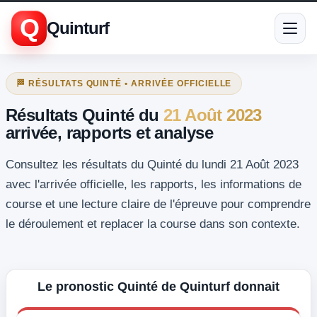
Q
Quinturf
🏁 RÉSULTATS QUINTÉ • ARRIVÉE OFFICIELLE
Résultats Quinté du
21 Août 2023
arrivée, rapports et analyse
Consultez les résultats du Quinté du lundi 21 Août 2023
avec l'arrivée officielle, les rapports, les informations de
course et une lecture claire de l'épreuve pour comprendre
le déroulement et replacer la course dans son contexte.
Le pronostic Quinté de Quinturf donnait