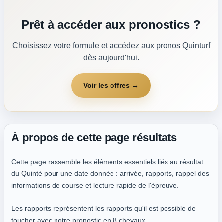
Prêt à accéder aux pronostics ?
Choisissez votre formule et accédez aux pronos Quinturf
dès aujourd'hui.
Voir les offres →
À propos de cette page résultats
Cette page rassemble les éléments essentiels liés au résultat
du Quinté pour une date donnée : arrivée, rapports, rappel des
informations de course et lecture rapide de l'épreuve.
Les rapports représentent les rapports qu'il est possible de
toucher avec notre pronostic en 8 chevaux.