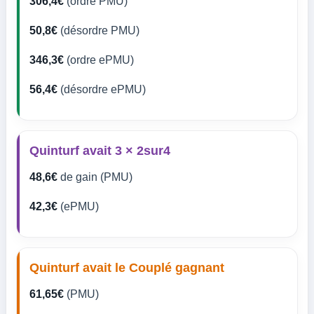
306,4€
(ordre PMU)
50,8€
(désordre PMU)
346,3€
(ordre ePMU)
56,4€
(désordre ePMU)
Quinturf avait 3 × 2sur4
48,6€
de gain (PMU)
42,3€
(ePMU)
Quinturf avait le Couplé gagnant
61,65€
(PMU)