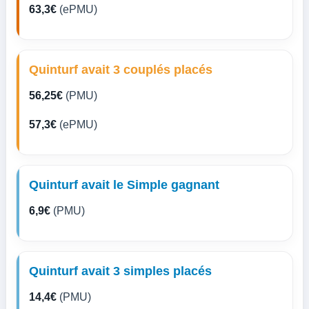
63,3€
(ePMU)
Quinturf avait 3 couplés placés
56,25€
(PMU)
57,3€
(ePMU)
Quinturf avait le Simple gagnant
6,9€
(PMU)
Quinturf avait 3 simples placés
14,4€
(PMU)