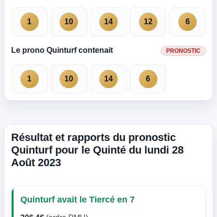
1
10
14
12
6
Le prono Quinturf contenait
PRONOSTIC
1
10
14
6
Résultat et rapports du pronostic
Quinturf pour le Quinté du lundi 28
Août 2023
Quinturf avait le Tiercé en 7