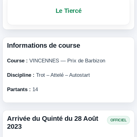
Le Tiercé
Informations de course
Course :
VINCENNES — Prix de Barbizon
Discipline :
Trot – Attelé – Autostart
Partants :
14
Arrivée du Quinté du 28 Août
OFFICIEL
2023