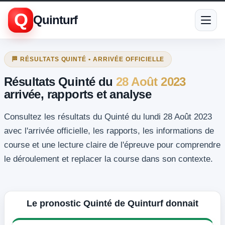
Q
Quinturf
🏁 RÉSULTATS QUINTÉ • ARRIVÉE OFFICIELLE
Résultats Quinté du
28 Août 2023
arrivée, rapports et analyse
Consultez les résultats du Quinté du lundi 28 Août 2023
avec l'arrivée officielle, les rapports, les informations de
course et une lecture claire de l'épreuve pour comprendre
le déroulement et replacer la course dans son contexte.
Le pronostic Quinté de Quinturf donnait